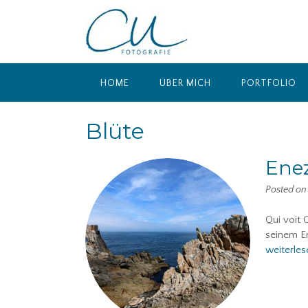
Skip
to
content
HOME
ÜBER MICH
PORTFOLIO
Blüte
Enez
Posted o
Qui voit 
seinem En
weiterles