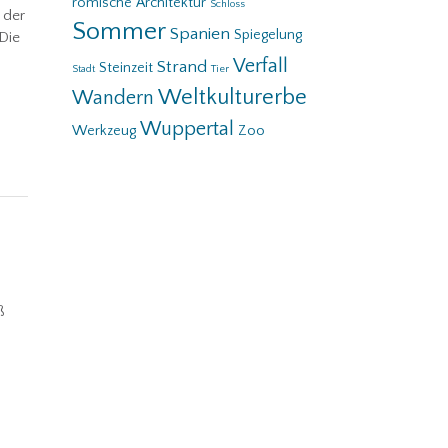
römische Architektur
Schloss
 der
Sommer
Spanien
Spiegelung
Die
Verfall
Strand
Steinzeit
Stadt
Tier
Weltkulturerbe
Wandern
Wuppertal
Werkzeug
Zoo
ß