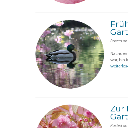
Früh
Gar
Posted o
Nachdem 
war, bin 
weiterles
Zur 
Gar
Posted o