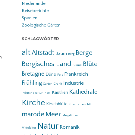
Niederlande
Reiseberichte
Spanien
Zoologische Gärten
SCHLAGWÖRTER
alt
Altstadt
Berge
Baum
Berg
n
Bergisches Land
Blüte
Blume
Bretagne
Frankreich
Düne
Fels
Frühling
Industrie
Garten
Granit
Kathedrale
Kastilien
Industriekultur
Insel
Kirche
Kirschblüte
Kirsche
Leuchtturm
Meer
marode
Megalithkultur
Natur
Romanik
Mittelalter