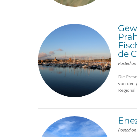
Gewa
Präh
Fisc
de 
Posted o
Die Presq
von den g
Régional
Enez
Posted o