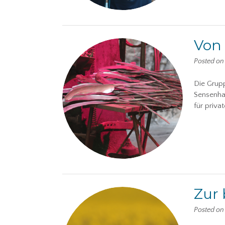
Von 
Posted o
Die Grup
Sensenha
für priva
Zur 
Posted o