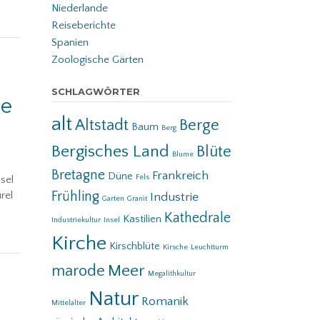
Niederlande
Reiseberichte
Spanien
Zoologische Gärten
SCHLAGWÖRTER
le
alt
Altstadt
Berge
Baum
Berg
Bergisches Land
Blüte
Blume
Bretagne
Frankreich
Düne
Fels
sel
Frühling
rel
Industrie
Garten
Granit
Kathedrale
Kastilien
Industriekultur
Insel
Kirche
Kirschblüte
Kirsche
Leuchtturm
Meer
marode
Megalithkultur
Natur
Romanik
Mittelalter