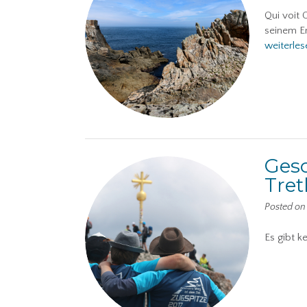
Qui voit 
seinem En
weiterles
Gesc
Tret
Posted o
Es gibt k