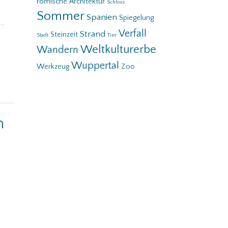
römische Architektur
Schloss
Sommer
Spanien
Spiegelung
...
Verfall
Strand
Steinzeit
Stadt
Tier
Weltkulturerbe
Wandern
Wuppertal
Werkzeug
Zoo
m