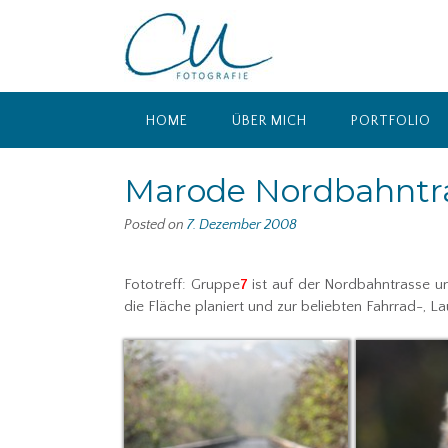
Skip
to
content
HOME
ÜBER MICH
PORTFOLIO
Marode Nordbahntr
Posted on
7. Dezember 2008
Fototreff: Gruppe
7
ist auf der Nordbahntrasse u
die Fläche planiert und zur beliebten Fahrrad-, 