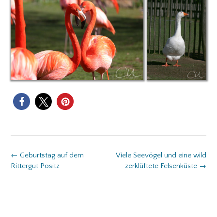
Post
←
Geburtstag auf dem
Viele Seevögel und eine wild
navigation
Rittergut Positz
zerklüftete Felsenküste
→