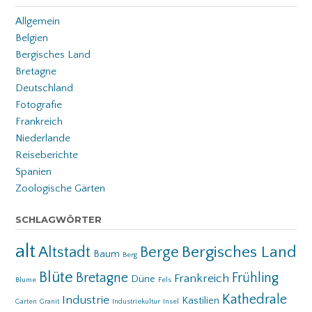
Allgemein
Belgien
Bergisches Land
Bretagne
Deutschland
Fotografie
Frankreich
Niederlande
Reiseberichte
Spanien
Zoologische Gärten
SCHLAGWÖRTER
alt
Bergisches Land
Altstadt
Berge
Baum
Berg
Blüte
Bretagne
Frühling
Frankreich
Düne
Blume
Fels
Kathedrale
Industrie
Kastilien
Garten
Granit
Industriekultur
Insel