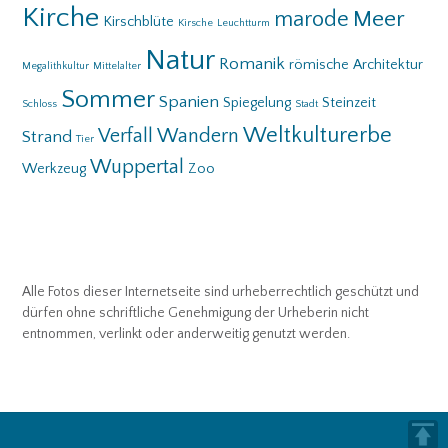
Kirche
Meer
marode
Kirschblüte
Kirsche
Leuchtturm
Natur
Romanik
römische Architektur
Megalithkultur
Mittelalter
Sommer
Spanien
Spiegelung
Steinzeit
Schloss
Stadt
Weltkulturerbe
Verfall
Wandern
Strand
Tier
Wuppertal
Werkzeug
Zoo
Alle Fotos dieser Internetseite sind urheberrechtlich geschützt und
dürfen ohne schriftliche Genehmigung der Urheberin nicht
entnommen, verlinkt oder anderweitig genutzt werden.