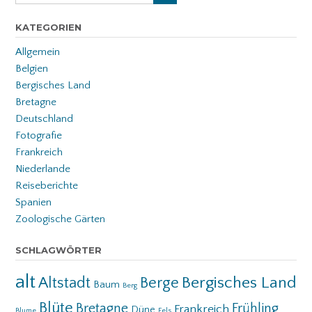
KATEGORIEN
Allgemein
Belgien
Bergisches Land
Bretagne
Deutschland
Fotografie
Frankreich
Niederlande
Reiseberichte
Spanien
Zoologische Gärten
SCHLAGWÖRTER
alt
Bergisches Land
Altstadt
Berge
Baum
Berg
Blüte
Bretagne
Frühling
Frankreich
Düne
Blume
Fels