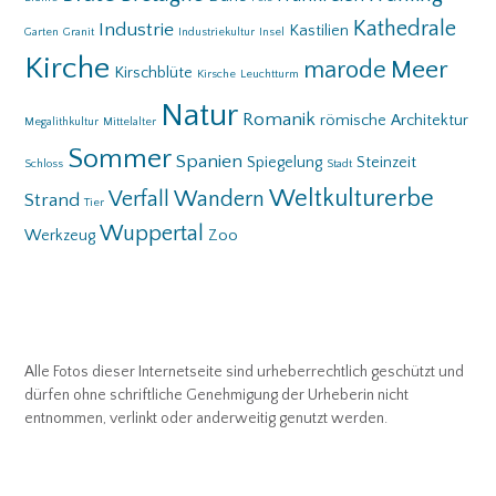
Kathedrale
Industrie
Kastilien
Garten
Granit
Industriekultur
Insel
Kirche
Meer
marode
Kirschblüte
Kirsche
Leuchtturm
Natur
Romanik
römische Architektur
Megalithkultur
Mittelalter
Sommer
Spanien
Spiegelung
Steinzeit
Schloss
Stadt
Weltkulturerbe
Verfall
Wandern
Strand
Tier
Wuppertal
Werkzeug
Zoo
Alle Fotos dieser Internetseite sind urheberrechtlich geschützt und
dürfen ohne schriftliche Genehmigung der Urheberin nicht
entnommen, verlinkt oder anderweitig genutzt werden.