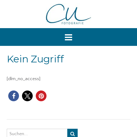
Skip
to
content
Kein Zugriff
[dlm_no_access]