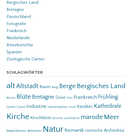
Bergisches Land
Bretagne
Deutschland
Fotografie
Frankreich
Niederlande
Reiseberichte
Spanien
Zoologische Gärten
SCHLAGWÖRTER
alt
Bergisches Land
Altstadt
Berge
Baum
Berg
Blüte
Bretagne
Frühling
Frankreich
Düne
Blume
Fels
Kathedrale
Industrie
Kastilien
Garten
Granit
Industriekultur
Insel
Kirche
Meer
marode
Kirschblüte
Kirsche
Leuchtturm
Natur
Romanik
römische Architektur
Megalithkultur
Mittelalter